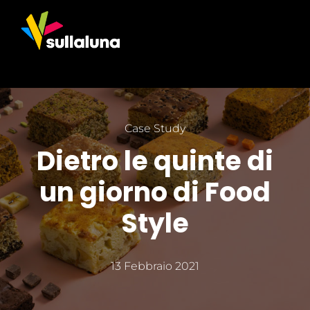
Skip
to
Toggl
content
Navig
Home
Chi siamo
Case Study
Dietro le quinte di
Lavori
un giorno di Food
Servizi
Style
Blog
13 Febbraio 2021
Contatti