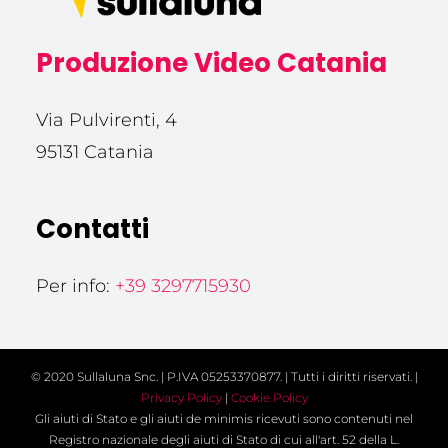
Produzione Video Catania
Via Pulvirenti, 4
95131 Catania
Contatti
Per info:
+39 3297715930
© 2020 Sullaluna Snc. | P.IVA 05253370877. | Tutti i diritti riservati. |
Privacy Policy
|
Cookie Policy
Gli aiuti di Stato e gli aiuti de minimis ricevuti sono contenuti nel
Registro nazionale degli aiuti di Stato di cui all'art. 52 della L.