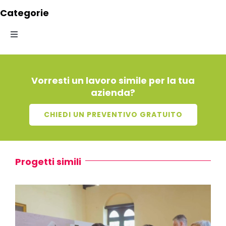
Categorie
Toggle
Navigation
Corporate
Vorresti un lavoro simile per la tua
azienda?
Fotografia
CHIEDI UN PREVENTIVO GRATUITO
Ilustrazioni
Progetti simili
Motion Graphic
Video Mapping